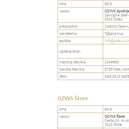
šifra
05-8
naslov
OZVVS Spodnje
Savinjske čete 
3310 Žalec
predsednik
Zdenko Terpin,
sekretarka
Tatjana Kuk
epošta
info@zalec.zvvs
spletna stran
matična številka
1049909
davčna številka
57357404, nis
IBAN
SI56 0223 300
OZVVS Štore
šifra
05-9
naslov
OZVVS Štore
Cesta XIV. diviz
3220 Štore