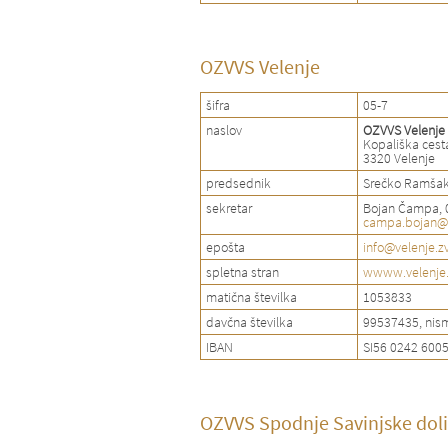
OZVVS Velenje
šifra
05-7
naslov
OZVVS Velenje
Kopališka cest
3320 Velenje
predsednik
Srečko Ramšak
sekretar
Bojan Čampa, 
campa.bojan@
epošta
info@velenje.zv
spletna stran
wwww.velenje.
matična številka
1053833
davčna številka
99537435, nis
IBAN
SI56 0242 600
OZVVS Spodnje Savinjske dol