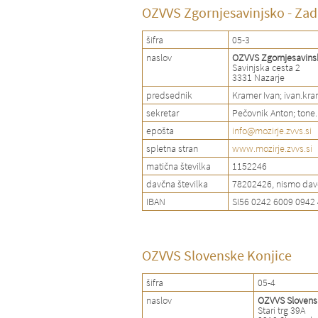
OZVVS Zgornjesavinjsko - Zad
šifra
05-3
naslov
OZVVS Zgornjesavinsk
Savinjska cesta 2
3331 Nazarje
predsednik
Kramer Ivan; ivan.kr
sekretar
Pečovnik Anton; tone
epošta
info@mozirje.zvvs.si
spletna stran
www.mozirje.zvvs.si
matična številka
1152246
davčna številka
78202426, nismo dav
IBAN
SI56 0242 6009 0942
OZVVS Slovenske Konjice
šifra
05-4
naslov
OZVVS Slovens
Stari trg 39A