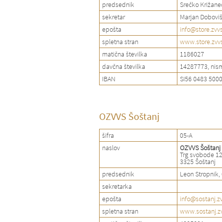
predsednik
Srečko Križane
sekretar
Marjan Doboviš
epošta
info@store.zvvs
spletna stran
www.store.zvvs
matična številka
1186027
davčna številka
14287773, nis
IBAN
SI56 0483 500
OZVVS Šoštanj
šifra
05-A
naslov
OZVVS Šoštanj
Trg svobode 1
3325 Šoštanj
predsednik
Leon Stropnik,
sekretarka
epošta
info@sostanj.zv
spletna stran
www.sostanj.zv