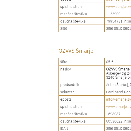
spletna stran
www.sentjur.zv
matična številka
1133900
davčna številka
79954731, nis
SI56
SI56 0510 080
OZVVS Šmarje
šifra
05-6
naslov
OZVVS Šmarje
Aškerčev trg 24
3240 Šmarje pr
predsednik
Anton Šturbej,
sekretar
Ferdinand Gob
epošta
info@smarje.zv
spletna stran
www.smarje.zv
matična številka
1698087
davčna številka
60530022, nis
IBAN
SI56 0510 080