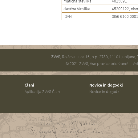
matična številka
4025091
davčna številka
45200122, nis
IBAN
SI56 6100 000
ZVVS
, Rojčeva ulica 16, p.p. 2780, 1110 Ljubljana,
© 2021 ZVVS, Vse pravice pridržane!
Avt
Člani
Novice in dogodki
Aplikacija ZVVS Član
Novice in dogodki