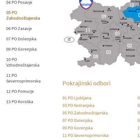
04 PO Posavje
05 PO
Zahodnoštajerska
06 PO Zasavje
07 PO Dolenjska
09 PO Gorenjska
10 PO
Vzhodnoštajerska
11 PO
Severnoprimorska
Pokrajinski odbori
12 PO Pomurje
01 PO Ljubljana
0
13 PO Koroška
03 PO Notranjska
0
05 PO Zahodnoštajerska
0
07 PO Dolenjska
0
09 PO Gorenjska
1
11 PO Severnoprimorska
1