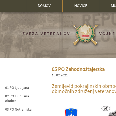
DOMOV
NOVICE
MU
05 PO Zahodnoštajerska
15.02.2021
Zemljevid pokrajinskih območ
01 PO Ljubljana
območnih združenj veteranov 
02 PO Ljubljana
okolica
03 PO Notranjska