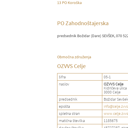
13 PO Koroška
PO Zahodnoštajerska
predsednik Božidar (Dare) SEVŠEK, 070 52
Območna združenja
OZVVS Celje
šifra
05-1
naslov
OZVVS Celje
Kidričeva ulica
3000 Celje
predsednik
Božidar Sevšek
epošta
info@celje.zvvs
spletna stran
www.celje.zvvs
matična številka
1185675
davčna številka
45727287, nis