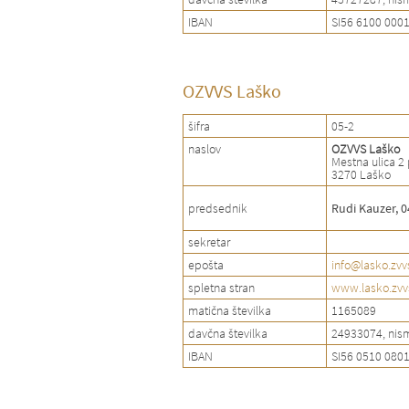
IBAN
SI56 6100 000
OZVVS Laško
šifra
05-2
naslov
OZVVS Laško
Mestna ulica 2 
3270 Laško
predsednik
Rudi Kauzer, 
sekretar
epošta
info@lasko.zvvs
spletna stran
www.lasko.zvvs
matična številka
1165089
davčna številka
24933074, nis
IBAN
SI56 0510 080