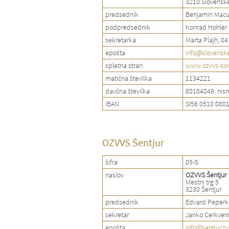
3210 Slovenske
predsednik
Benjamin Macu
podpredsednik
Konrad Hohler
sekretarka
Marta Plajh, 0
epošta
info@slovenske
spletna stran
www.ozvvs-slov
matična številka
1134221
davčna številka
80184049, nis
IBAN
SI56 0510 080
OZVVS Šentjur
šifra
05-5
naslov
OZVVS Šentjur
Mestni trg 5
3230 Šentjur
predsednik
Edvard Peperk
sekretar
Janko Cerkveni
epošta
info@sentjur.zv