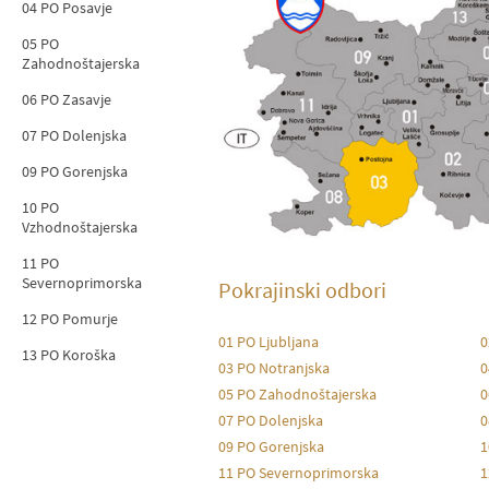
04 PO Posavje
05 PO
Zahodnoštajerska
06 PO Zasavje
07 PO Dolenjska
09 PO Gorenjska
10 PO
Vzhodnoštajerska
11 PO
Severnoprimorska
Pokrajinski odbori
12 PO Pomurje
01 PO Ljubljana
0
13 PO Koroška
03 PO Notranjska
0
05 PO Zahodnoštajerska
0
07 PO Dolenjska
0
09 PO Gorenjska
1
11 PO Severnoprimorska
1