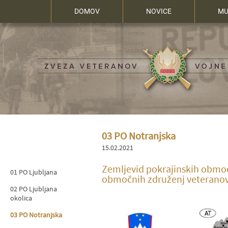
DOMOV
NOVICE
MU
03 PO Notranjska
15.02.2021
Zemljevid pokrajinskih območ
01 PO Ljubljana
območnih združenj veteranov 
02 PO Ljubljana
okolica
03 PO Notranjska