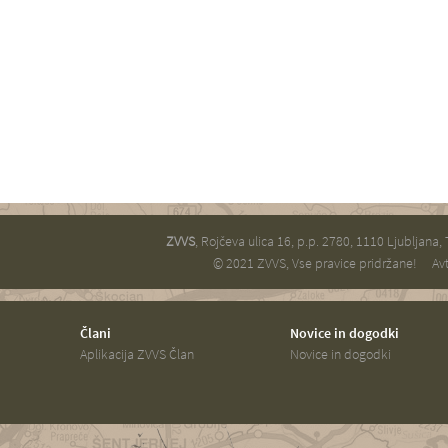
ZVVS
, Rojčeva ulica 16, p.p. 2780, 1110 Ljubljana,
© 2021 ZVVS, Vse pravice pridržane!
Avt
Člani
Novice in dogodki
Aplikacija ZVVS Član
Novice in dogodki