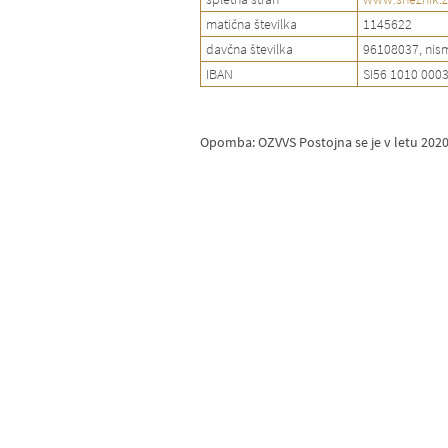
matična številka
1145622
davčna številka
96108037, nis
IBAN
SI56 1010 000
Opomba: OZVVS Postojna se je v letu 202