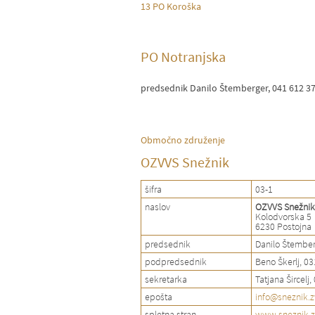
13 PO Koroška
PO Notranjska
predsednik
Danilo Štemberger, 041 612 3
Območno združenje
OZVVS Snežnik
šifra
03-1
naslov
OZVVS Snežnik
Kolodvorska 5
6230 Postojna
predsednik
Danilo Štember
podpredsednik
Beno Škerlj, 0
sekretarka
Tatjana Šircelj
epošta
info@sneznik.z
spletna stran
www.sneznik.zv