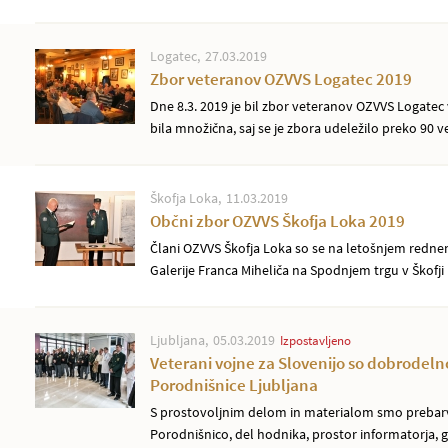
Logatec
27.03.2019
Zbor veteranov OZVVS Logatec 2019
Dne 8.3. 2019 je bil zbor veteranov OZVVS Logatec 
bila množična, saj se je zbora udeležilo preko 90 ve
Škofja Loka
11.03.2019
Občni zbor OZVVS Škofja Loka 2019
Člani OZVVS Škofja Loka so se na letošnjem rednem
Galerije Franca Miheliča na Spodnjem trgu v Škofji L
Ljubljana
05.03.2019
Izpostavljeno
Veterani vojne za Slovenijo so dobrodeln
Porodnišnice Ljubljana
S prostovoljnim delom in materialom smo prebarva
Porodnišnico, del hodnika, prostor informatorja, 