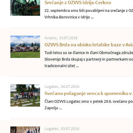
Srečanje z OZVVS Idrija-Cerkno
22. septembra smo bili povabljeni na srečanje z O
Vrhnika-Borovnica v Idrijo ...
Aviano
13.07.2018
OZVVS Brda na obisku letalske baze v Av
Tudi letos so se članice in člani Območnega združ
Slovenijo Brda skupaj s partnerji in partnerkami o
tradicionalni izlet ...
Logatec
04.07.2018
Svečano polaganje venca k spomeniku v 
Člani OZVVS Logatec smo v petek 29.6. svečano po
Zapolju ...
Logatec
03.07.2018