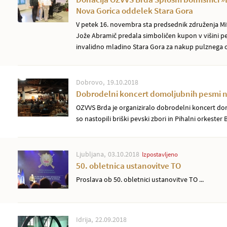
Nova Gorica oddelek Stara Gora
V petek 16. novembra sta predsednik združenja Mit
Jože Abramič predala simboličen kupon v višini p
invalidno mladino Stara Gora za nakup pulznega o
Dobrovo
19.10.2018
Dobrodelni koncert domoljubnih pesmi
OZVVS Brda je organiziralo dobrodelni koncert d
so nastopili briški pevski zbori in Pihalni orkester 
Ljubljana
03.10.2018
Izpostavljeno
50. obletnica ustanovitve TO
Proslava ob 50. obletnici ustanovitve TO ...
Idrija
22.09.2018