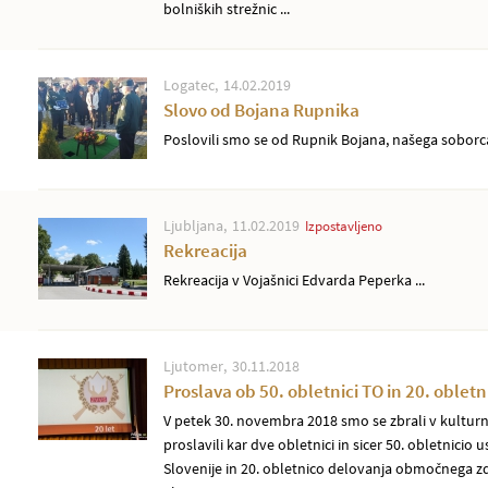
bolniških strežnic ...
Logatec
14.02.2019
Slovo od Bojana Rupnika
Poslovili smo se od Rupnik Bojana, našega soborca 
Ljubljana
11.02.2019
Izpostavljeno
Rekreacija
Rekreacija v Vojašnici Edvarda Peperka ...
Ljutomer
30.11.2018
Proslava ob 50. obletnici TO in 20. oblet
V petek 30. novembra 2018 smo se zbrali v kultu
proslavili kar dve obletnici in sicer 50. obletnici
Slovenije in 20. obletnico delovanja območnega z