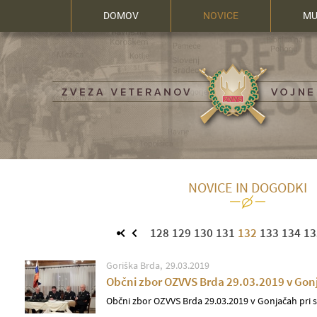
DOMOV
NOVICE
MU
NOVICE IN DOGODKI
128
129
130
131
132
133
134
13
Goriška Brda
29.03.2019
Občni zbor OZVVS Brda 29.03.2019 v Gon
Občni zbor OZVVS Brda 29.03.2019 v Gonjačah pri