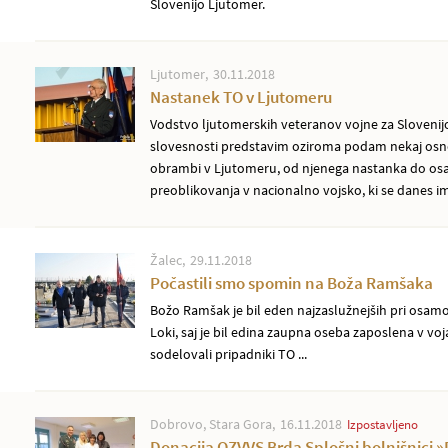
Slovenijo Ljutomer.
Ljutomer
30.11.2018
Nastanek TO v Ljutomeru
Vodstvo ljutomerskih veteranov vojne za Slovenijo 
slovesnosti predstavim oziroma podam nekaj osno
obrambi v Ljutomeru, od njenega nastanka do osa
preoblikovanja v nacionalno vojsko, ki se danes i
Žalec
29.11.2018
Počastili smo spomin na Boža Ramšaka
Božo Ramšak je bil eden najzaslužnejših pri osamos
Loki, saj je bil edina zaupna oseba zaposlena v voj
sodelovali pripadniki TO ...
Dobrovo, Stara Gora
16.11.2018
Izpostavljeno
Donacija OZVVS Brda Splošni bolnišnici 