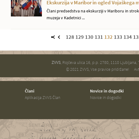
Ekskurzija v Maribor in ogled Vojaškega 
Člani predsedstva na ekskurziji v Mariboru in st
muzeja v Kadetnici ...
128
129
130
131
132
133
134
13
ZVVS
, Rojčeva ulica 16, p.p. 2780, 1110 Ljubljana,
© 2021 ZVVS, Vse pravice pridržane!
Avt
Člani
Novice in dogodki
Aplikacija ZVVS Član
Novice in dogodki