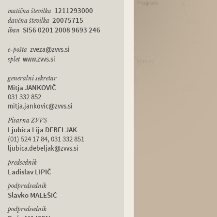
1211293000
matična številka
20075715
davčna številka
SI56 0201 2008 9693 246
iban
e-pošta
zveza@zvvs.si
splet
www.zvvs.si
generalni sekretar
Mitja JANKOVIČ
031 332 852
mitja.jankovic@zvvs.si
Pisarna ZVVS
Ljubica Lija DEBELJAK
(01) 524 17 84, 031 332 851
ljubica.debeljak@zvvs.si
predsednik
Ladislav LIPIČ
podpredsednik
Slavko MALEŠIČ
podpredsednik