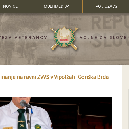
NOVICE
MULTIMEDIJA
PO / OZVVS
inanju na ravni ZVVS v Vipolžah- Goriška Brda