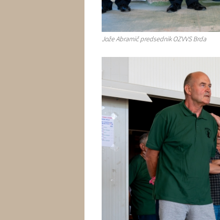
Jože Abramič predsednik OZVVS Brda