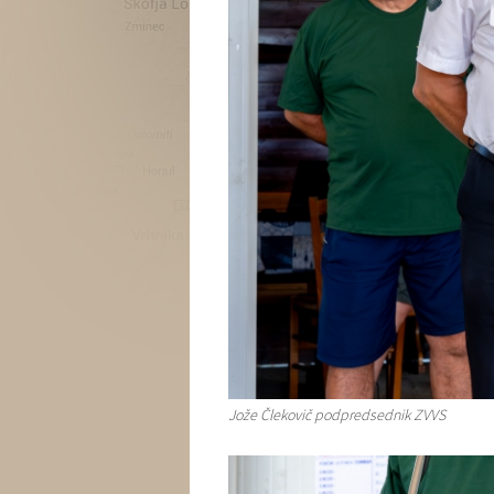
Jože Člekovič podpredsednik ZVVS