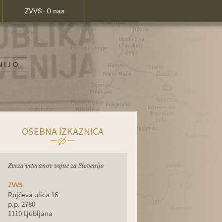
ZVVS - O nas
OSEBNA IZKAZNICA
Zveza veteranov vojne za Slovenijo
ZVVS
Rojčeva ulica 16
p.p. 2780
1110 Ljubljana