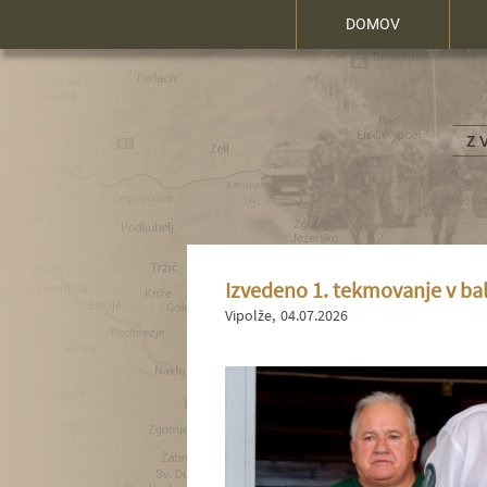
DOMOV
Izvedeno 1. tekmovanje v bal
Vipolže
04.07.2026