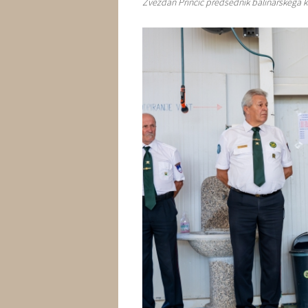
Zvezdan Prinčič predsednik balinarskega 