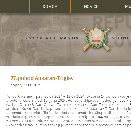
DOMOV
NOVICE
MU
27.pohod Ankaran-Triglav
Koper
31.08.2025
Pohod Ankaran-Triglav (06.07.2024 – 12.07.2024) Skupina 14 pohodnikov je od
je potekal od 6. naredi 12. julija 2024. Pohod je vključeval naslednjo traso: • 
Kazlje – Otlica • 3. Dan: Otlica – Tolminska korita • 4. Dan: Tolminska korita – 
britvica – Ko • 6. Dan: Koča pri sedmerih jezerih – Kredarica • 7. Dan: Kredari
se pohodnikom pridružila še dva dodatna pohodnika. Skupni cilj je bil na Ru
proslava v spomin na: • vzpon partizanskih patrulj leta 1944 na Triglav in • v
osamosvojitvi Republike Slovenije, z razvitjem slovenske zastave na vrhu Trig
»Slovenska Istra« iskreno zahvaljuje vsem sponzorjem in prostovoljcem za p