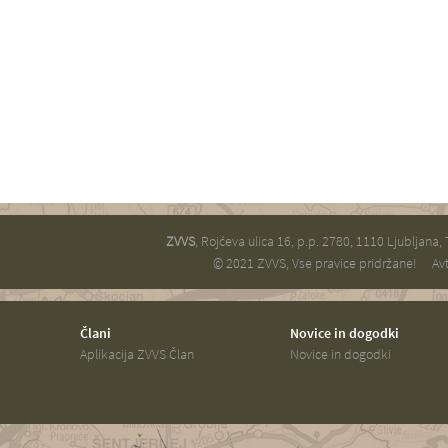
ZVVS
, Rojčeva ulica 16, p.p. 2780, 1110 Ljubljana,
© 2021 ZVVS, Vse pravice pridržane!
Avt
Člani
Novice in dogodki
Aplikacija ZVVS Član
Novice in dogodki