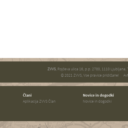
ZVVS
, Rojčeva ulica 16, p.p. 2780, 1110 Ljubljana,
© 2021 ZVVS, Vse pravice pridržane!
Avt
Člani
Novice in dogodki
Aplikacija ZVVS Član
Novice in dogodki