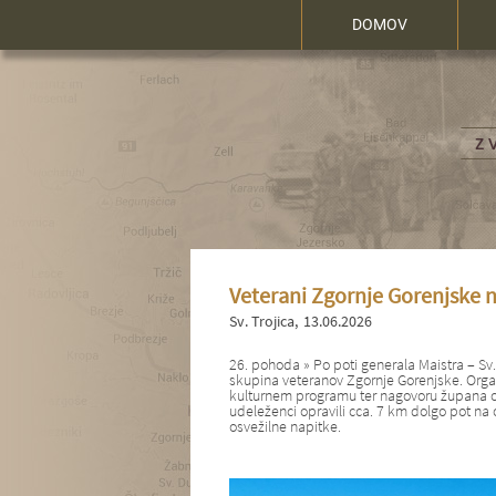
DOMOV
Veterani Zgornje Gorenjske na
Sv. Trojica
13.06.2026
26. pohoda » Po poti generala Maistra – Sv. T
skupina veteranov Zgornje Gorenjske. Orga
kulturnem programu ter nagovoru župana o
udeleženci opravili cca. 7 km dolgo pot na o
osvežilne napitke.