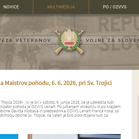
NOVICE
MULTIMEDIJA
PO / OZVVS
 Maistrov pohodu, 6. 6. 2026, pri Sv. Trojici
rojica 2026« , ki je bil v soboto, 6. junija 2026, se je udeležila tudi
nizator pohoda je OZVVS Lenart. Po jutranjem okrepčilu in po krajšem
bčine Davida Klobasa in predsednika OZVVS Lenart Franca Kosa, so
bmočju občine Sv. Trojice, na kateri je bilo poskrbljeno tudi za