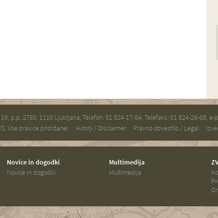
a 16, p.p. 2780, 1110 Ljubljana, Telefon: 01 524-17-84, Telefaks: 01 524-26-88, e-
S, Vse pravice pridržane!
Avtorji / Disclaimer
Pravno obvestilo / Legal
Izve
Novice in dogodki
Multimedija
ZV
Novice in dogodki
Multimedija
Ko
Pr
Or