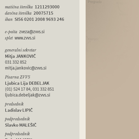
1211293000
matična številka
20075715
davčna številka
SI56 0201 2008 9693 246
iban
e-pošta
zveza@zvvs.si
splet
www.zvvs.si
generalni sekretar
Mitja JANKOVIČ
031 332 852
mitja.jankovic@zvvs.si
Pisarna ZVVS
Ljubica Lija DEBELJAK
(01) 524 17 84, 031 332 851
ljubica.debeljak@zvvs.si
predsednik
Ladislav LIPIČ
podpredsednik
Slavko MALEŠIČ
podpredsednik