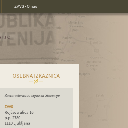
ZVVS - O nas
OSEBNA IZKAZNICA
Zveza veteranov vojne za Slovenijo
ZVVS
Rojčeva ulica 16
p.p. 2780
1110 Ljubljana