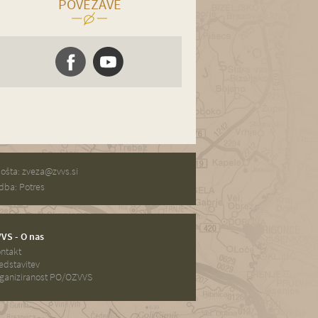
POVEZAVE
pošta:
zveza@zvvs.si
dba: Potres
VS - O nas
ntakt
edstavitev
ganiziranost PO/OZVVS