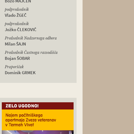
Božo MAJCEN
podpredsednik
Vlado ŽGEČ
podpredsednik
Jožko ČLEKOVIČ
Predsednik Nadzornega odbora
Milan ŠAJN
Predsednik Častnega razsodišča
Bojan ŠOBAR
Praporščak
Dominik GRMEK