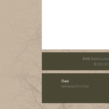
ZVVS
, Rojčeva ulic
© 2021 ZVV
Člani
Aplikacija ZVVS Član