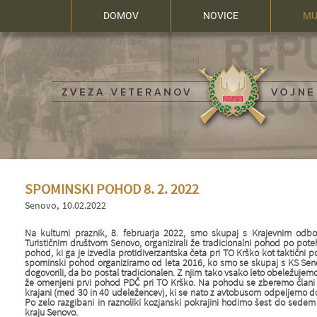
DOMOV
NOVICE
MU
SPOMINSKI POHOD 8. 2. 2022
Senovo
10.02.2022
Na kulturni praznik, 8. februarja 2022, smo skupaj s Krajevnim o
Turističnim društvom Senovo, organizirali že tradicionalni pohod po poteh 
pohod, ki ga je izvedla protidiverzantska četa pri TO Krško kot taktični po
spominski pohod organiziramo od leta 2016, ko smo se skupaj s KS Se
dogovorili, da bo postal tradicionalen. Z njim tako vsako leto obeležujemo
že omenjeni prvi pohod PDČ pri TO Krško. Na pohodu se zberemo člani v
krajani (med 30 in 40 udeležencev), ki se nato z avtobusom odpeljemo do 
Po zelo razgibani in raznoliki kozjanski pokrajini hodimo šest do sede
kraju Senovo.