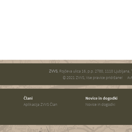
ZVVS
, Rojčeva ulica 16, p.p. 2780, 1110 Ljubljana,
© 2021 ZVVS, Vse pravice pridržane!
Avt
Člani
Novice in dogodki
Aplikacija ZVVS Član
Novice in dogodki