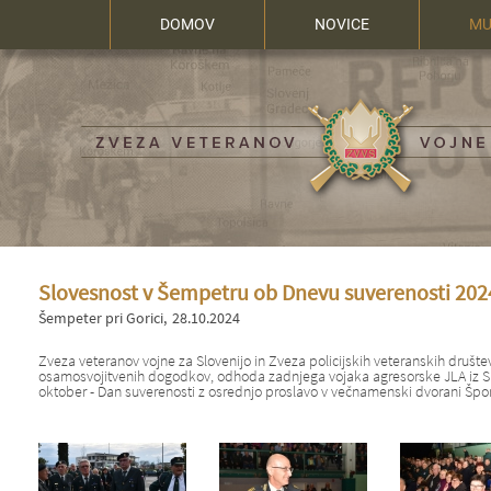
DOMOV
NOVICE
MU
Slovesnost v Šempetru ob Dnevu suverenosti 202
Šempeter pri Gorici
28.10.2024
Zveza veteranov vojne za Slovenijo in Zveza policijskih veteranskih društe
osamosvojitvenih dogodkov, odhoda zadnjega vojaka agresorske JLA iz Slov
oktober - Dan suverenosti z osrednjo proslavo v večnamenski dvorani Šport