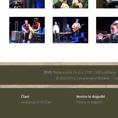
ZVVS
, Rojčeva ulica 16, p.p. 2780, 1110 Ljubljana,
© 2021 ZVVS, Vse pravice pridržane!
Avt
Člani
Novice in dogodki
Aplikacija ZVVS Član
Novice in dogodki