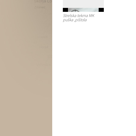
Strelska tekma MK
puška ,pištola
Strelska tekma MK puška
,pištola
[play]
[stop]
Volume:
[play]
00:00
01:27