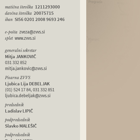
1211293000
matična številka
20075715
davčna številka
SI56 0201 2008 9693 246
iban
e-pošta
zveza@zvvs.si
splet
www.zvvs.si
generalni sekretar
Mitja JANKOVIČ
031 332 852
mitja.jankovic@zvvs.si
Pisarna ZVVS
Ljubica Lija DEBELJAK
(01) 524 17 84, 031 332 851
ljubica.debeljak@zvvs.si
predsednik
Ladislav LIPIČ
podpredsednik
Slavko MALEŠIČ
podpredsednik