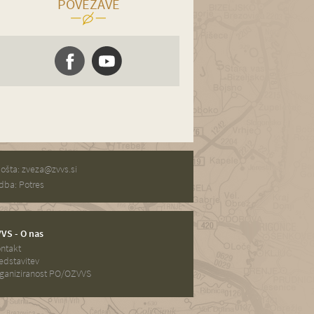
POVEZAVE
pošta:
zveza@zvvs.si
dba: Potres
VS - O nas
ntakt
edstavitev
ganiziranost PO/OZVVS