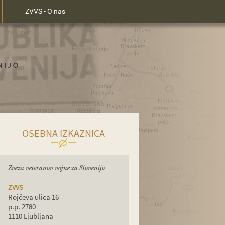
ZVVS - O nas
OSEBNA IZKAZNICA
Zveza veteranov vojne za Slovenijo
ZVVS
Rojčeva ulica 16
p.p. 2780
1110 Ljubljana