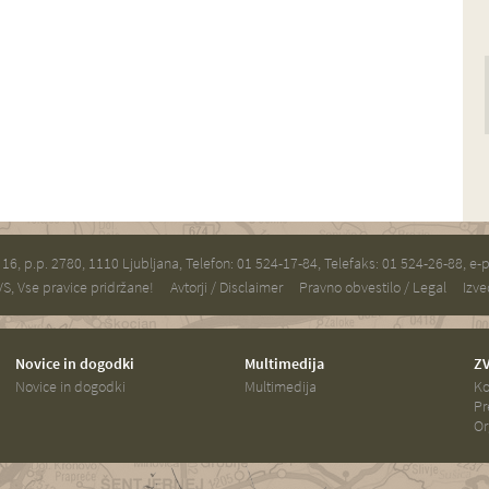
a 16, p.p. 2780, 1110 Ljubljana, Telefon: 01 524-17-84, Telefaks: 01 524-26-88, e-
S, Vse pravice pridržane!
Avtorji / Disclaimer
Pravno obvestilo / Legal
Izve
Novice in dogodki
Multimedija
ZV
Novice in dogodki
Multimedija
Ko
Pr
Or