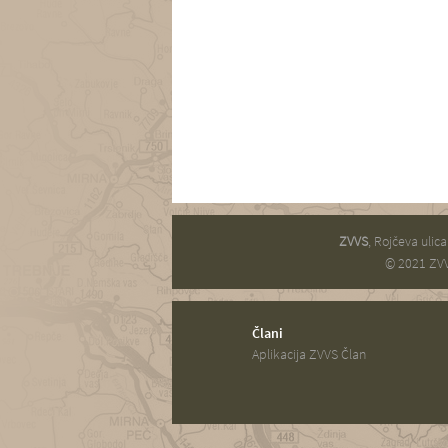
ZVVS
, Rojčeva ulic
© 2021 ZVV
Člani
Aplikacija ZVVS Član