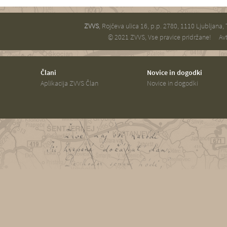
ZVVS
, Rojčeva ulica 16, p.p. 2780, 1110 Ljubljana,
© 2021 ZVVS, Vse pravice pridržane!
Avt
Člani
Novice in dogodki
Aplikacija ZVVS Član
Novice in dogodki