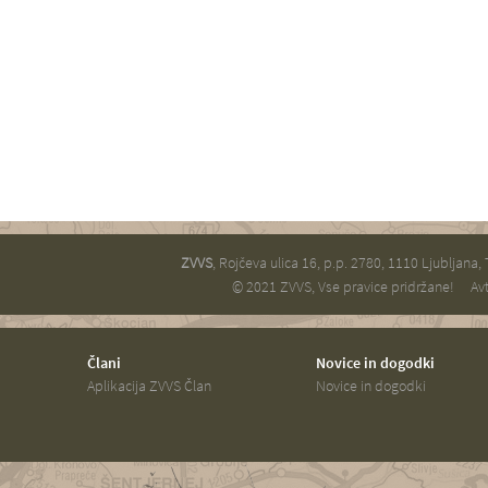
ZVVS
, Rojčeva ulica 16, p.p. 2780, 1110 Ljubljana,
© 2021 ZVVS, Vse pravice pridržane!
Avt
Člani
Novice in dogodki
Aplikacija ZVVS Član
Novice in dogodki