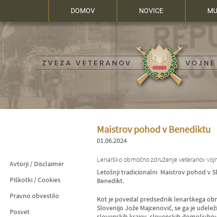
DOMOV
NOVICE
MU
Maistrov pohod v Benediktu
01.06.2024
Lenarško območno združenje veteranov vojne 
Avtorji / Disclaimer
Letošnji tradicionalni Maistrov pohod v Slo
Piškotki / Cookies
Benedikt.
Pravno obvestilo
Kot je povedal predsednik lenarškega o
Slovenijo Jože Majcenovič, se ga je udele
Posvet
slovenskih krajev, slovenskih domoljubov,